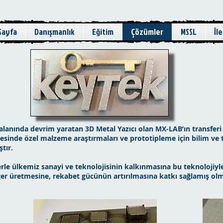
Sayfa
Danışmanlık
Eğitim
Çözümler
MSSL
İl
alanında devrim yaratan 3D Metal Yazıcı olan MX-LAB’ın transferi 
ayesinde özel malzeme araştırmaları ve prototipleme için bilim ve 
tır.
erle ülkemiz sanayi ve teknolojisinin kalkınmasına bu teknolojiy
r üretmesine, rekabet gücünün artırılmasına katkı sağlamış ol