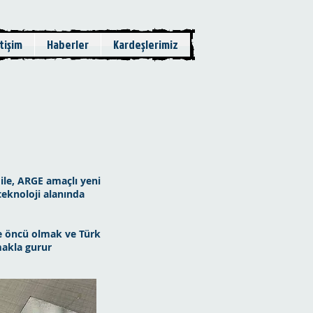
etişim
Haberler
Kardeşlerimiz
ile, ARGE amaçlı yeni
teknoloji alanında
le öncü olmak ve Türk
makla gurur