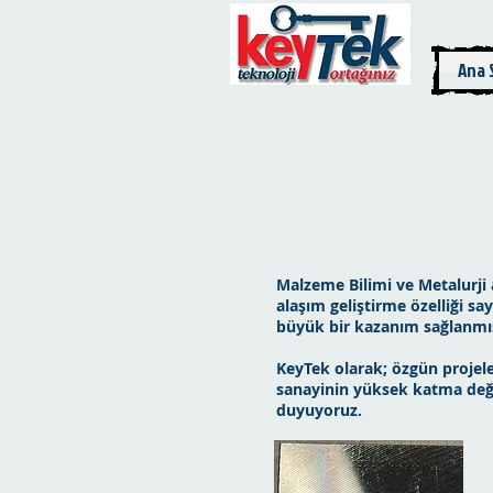
Ana 
Malzeme Bilimi ve Metalurji 
alaşım geliştirme özelliği s
büyük bir kazanım sağlanmış
KeyTek olarak; özgün projel
sanayinin yüksek katma değe
duyuyoruz.